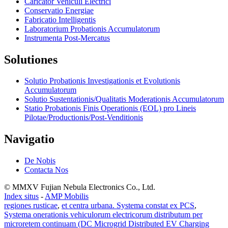
Caricator Vehiculi Electrici
Conservatio Energiae
Fabricatio Intelligentis
Laboratorium Probationis Accumulatorum
Instrumenta Post-Mercatus
Solutiones
Solutio Probationis Investigationis et Evolutionis
Accumulatorum
Solutio Sustentationis/Qualitatis Moderationis Accumulatorum
Statio Probationis Finis Operationis (EOL) pro Lineis
Pilotae/Productionis/Post-Venditionis
Navigatio
De Nobis
Contacta Nos
© MMXV Fujian Nebula Electronics Co., Ltd.
Index situs
-
AMP Mobilis
regiones rusticae
,
et centra urbana. Systema constat ex PCS
,
Systema onerationis vehiculorum electricorum distributum per
microretem continuam (DC Microgrid Distributed EV Charging