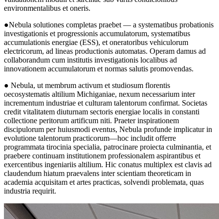
environmentalibus et oneris.
●Nebula solutiones completas praebet — a systematibus probationis
investigationis et progressionis accumulatorum, systematibus
accumulationis energiae (ESS), et oneratoribus vehiculorum
electricorum, ad lineas productionis automatas. Operam damus ad
collaborandum cum institutis investigationis localibus ad
innovationem accumulatorum et normas salutis promovendas.
● Nebula, ut membrum activum et studiosum florentis
oecosystematis altilium Michiganiae, nexum necessarium inter
incrementum industriae et culturam talentorum confirmat. Societas
credit vitalitatem diuturnam sectoris energiae localis in constanti
collectione peritorum artificum niti. Praeter inspirationem
discipulorum per huiusmodi eventus, Nebula profunde implicatur in
evolutione talentorum practicorum—hoc includit offerre
programmata tirocinia specialia, patrocinare proiecta culminantia, et
praebere continuam institutionem professionalem aspirantibus et
exercentibus ingeniariis altilium. Hic conatus multiplex est clavis ad
claudendum hiatum praevalens inter scientiam theoreticam in
academia acquisitam et artes practicas, solvendi problemata, quas
industria requirit.