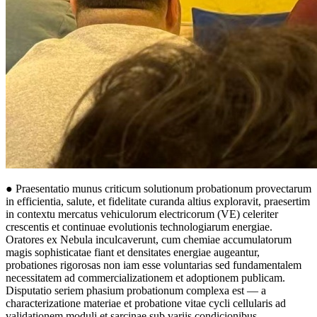
● Praesentatio munus criticum solutionum probationum provectarum
in efficientia, salute, et fidelitate curanda altius exploravit, praesertim
in contextu mercatus vehiculorum electricorum (VE) celeriter
crescentis et continuae evolutionis technologiarum energiae.
Oratores ex Nebula inculcaverunt, cum chemiae accumulatorum
magis sophisticatae fiant et densitates energiae augeantur,
probationes rigorosas non iam esse voluntarias sed fundamentalem
necessitatem ad commercializationem et adoptionem publicam.
Disputatio seriem phasium probationum complexa est — a
characterizatione materiae et probatione vitae cycli cellularis ad
validationem moduli et sarcinae sub variis condicionibus